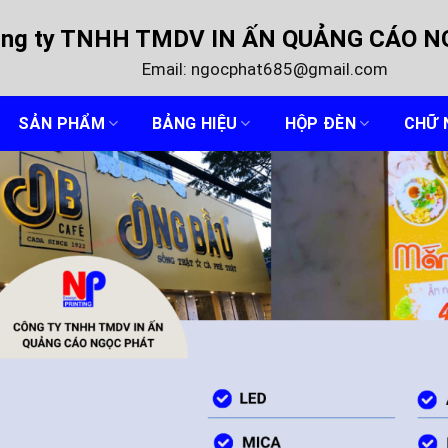
ng ty TNHH TMDV IN ẤN QUẢNG CÁO 
Email: ngocphat685@gmail.com
SẢN PHẨM
BẢNG HIỆU
HỘP ĐÈN
CHỮ 