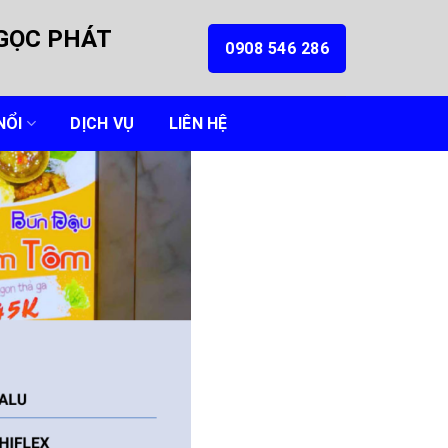
NGỌC PHÁT
0908 546 286
NỔI
DỊCH VỤ
LIÊN HỆ